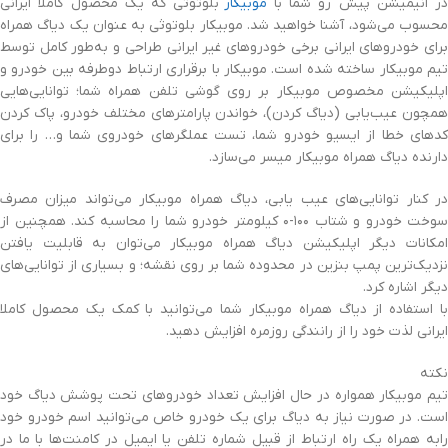
در انیمیشن پیش رو شما با
موبیکار
بلوتوثی که یک محصول کاملا ایرانی
محسوب می‌شود، آشنا خواهید شد. موبیکار بلوتوثی به عنوان یک دیاگ همراه
برای خودروهای ایرانی برخی خودروهای غیر ایرانی طراحی و به‌طور کامل توسط
تیم موبیکار ساخته شده است. موبیکار با برقراری ارتباط دوطرفه بین خودرو و
اپلیکیشن مخصوص موبیکار بر روی گوشی تلفن همراه شما؛ توانایی‌هایی
همچون عیب‌یابی (دیاگ کردن)، خواندن پارامترهای مختلف خودرو، پاک کردن
کدهای خطا از ایسیو خودرو شما، تست عملگرهای خودروی شما و… را برای
دارنده دیاگ همراه موبیکار میسر می‌سازد.
در کنار توانایی‌های عیب یابی، دیاگ همراه موبیکار می‌تواند میزان مصرف
سوخت خودرو و شتاب ۱۰۰-۰ کیلومتر خودرو شما را محاسبه کند. همچنین از
امکانات دیگر اپلیکیشن دیاگ همراه موبیکار می‌توان به قابلیت یافتن
نزدیک‌ترین پمپ بنزین در محدوده شما بر روی نقشه؛ و بسیاری از توانایی‌های
دیگر اشاره کرد.
با استفاده از دیاگ همراه موبیکار شما می‌توانید با کمک یک محصول کاملا
ایرانی لذت خود را از رانندگی روزمره افزایش دهید.
نکته
تیم موبیکار همواره در حال افزایش تعداد خودروهای تحت پوشش دیاگ خود
است. در صورت نیاز به دیاگ برای یک خودرو خاص می‌توانید اسم خودرو خود
رابه همراه یک راه ارتباط از قبیل شماره تلفن یا ایمیل در کامنت‌ها با ما در