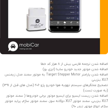
اضافه شدن ترجمه فارسی بیش از ۸ هزار کد خطا
اضافه شدن موتور جدید خودرو ساینا (ایزی یو)
اضافه شدن پارامتر Target Stepper Motor به موتور سمند مدل زیمنس
XU7 بنزینی
تصحیح عملگرهای سیستم تهویه هوا خودرو پژو ۲۰۶ (مدل های قبل از ۱۳۹۱)
(به صورت تست)
اضافه شدن ریست ایسیو برای ایسیو موتور برخی خودروها ( سمند موتور
XU7 بنزینی، سمند موتور XU7 دوگانه سوز، سمند موتور ساژم، پراید موتور
ساژم، انواع موتور تندر ۹۰)