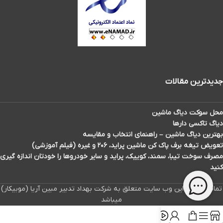
جدیدترین مقالات
محل سوکت دیاگ ماشین
دیاگ تاکسی دارها
بهترین دیاگ ماشین – راهنمای انتخاب و مقایسه
تعویض تیغه برف پاک کن ماشین پراید، ۲۰۶ و غیره (فیلم آموزشی)
مصرف سوخت تیبا، سمند، کوییک، پراید و سایر خودروها را خودتان اندازه گیری
کنید
تمامی حقوق این وب سایت متعلق به شرکت بهداد تدبیر مبین آریا (موبیکار)
میباشد