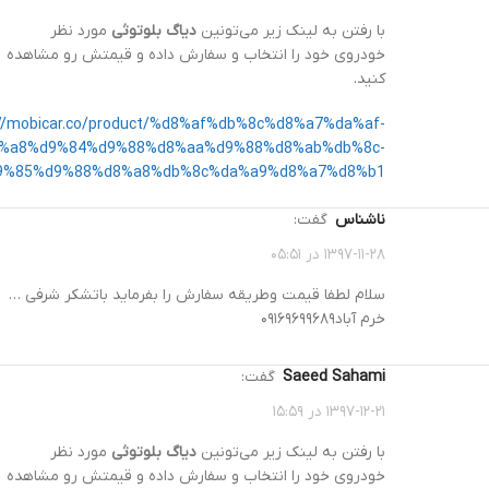
با رفتن به لینک زیر می‌تونین
دیاگ بلوتوثی
مورد نظر
خودروی خود را انتخاب و سفارش داده و قیمتش رو مشاهده
کنید.
://mobicar.co/product/%d8%af%db%8c%d8%a7%da%af-
%a8%d9%84%d9%88%d8%aa%d9%88%d8%ab%db%8c-
9%85%d9%88%d8%a8%db%8c%da%a9%d8%a7%d8%b1/
ناشناس
گفت:
۱۳۹۷-۱۱-۲۸ در ۰۵:۵۱
سلام لطفا قیمت وطریقه سفارش را بفرماید باتشکر شرفی …
خرم آباد۰۹۱۶۹۶۹۹۶۸۹
Saeed Sahami
گفت:
۱۳۹۷-۱۲-۲۱ در ۱۵:۵۹
با رفتن به لینک زیر می‌تونین
دیاگ بلوتوثی
مورد نظر
خودروی خود را انتخاب و سفارش داده و قیمتش رو مشاهده