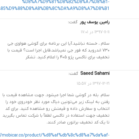
%D8%A7%D9%81%D8%B2%D8%A7%D8%B1-
85%D9%88%D8%A8%DB%8C%DA%A9%D8%A7%D8%B1/
رامین یوسف پور
گفت:
۱۳۹۷-۱۱-۱۱ در ۱۷:۰۱
سلام ، خسته نباشید.آیا این برنامه برای گوشی هواوی جی
۷۳۰ اندروید که فور جی نمیباشد،قابل اجرا است؟ قیمت با
تخفیف برای تاکسی پژو ۴۰۵ را اعلام کنید. تشکر
Saeed Sahami
گفت:
۱۳۹۷-۱۲-۲۱ در ۱۵:۵۷
سلام. بله در گوشی شما اجرا میشود. جهت مشاهده قیمت با
رفتن به لینک زیر می‌تونین دیاگ مورد نظر خودروی خود را
انتخاب و سفارش داده و قیمتش رو مشاهده کنید. برای کد
تخفیف جهت استفاده در تاکسی لطفآ با شرکت تماس بگیرید
تا یک کد تخفیف براتون صادر کنند.
://mobicar.co/product/%d8%af%db%8c%d8%a7%da%af-