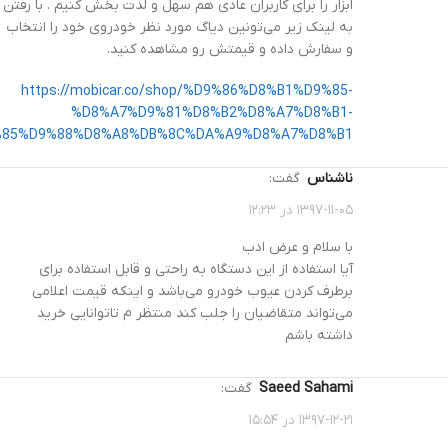
ابزار را برای کاربران عادی هم سهل و لذت بخش کنیم . با رفتن
به لینک زیر می‌تونین دیاگ مورد نظر خودروی خود را انتخاب
و سفارش داده و قیمتش رو مشاهده کنید.
https://mobicar.co/shop/%D9%86%D8%B1%D9%85-
%D8%A7%D9%81%D8%B2%D8%A7%D8%B1-
85%D9%88%D8%A8%DB%8C%DA%A9%D8%A7%D8%B1/
ناشناس
گفت:
۱۳۹۷-۱۱-۰۵ در ۱۲:۲۳
با سلام و عرض ادب
آیا استفاده از این دستگاه به راحتی و قابل استفاده برای
برطرف کردن عیوب خودرو می‌باشد و اینکه قیمت اعلامی
می‌تواند متقاضیان را جلب کند منتظر م تاتوانایی خرید
داشته باشم
Saeed Sahami
گفت:
۱۳۹۷-۱۲-۲۱ در ۱۵:۵۴