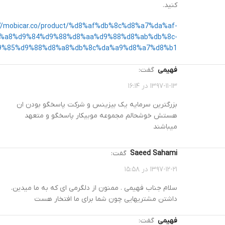
کنید.
://mobicar.co/product/%d8%af%db%8c%d8%a7%da%af-
%a8%d9%84%d9%88%d8%aa%d9%88%d8%ab%db%8c-
9%85%d9%88%d8%a8%db%8c%da%a9%d8%a7%d8%b1/
فهیمی
گفت:
۱۳۹۷-۱۱-۱۳ در ۱۶:۱۴
بزرگترین سرمایه یک بیزینس و شرکت پاسخگو بودن ان
هستش خوشحالم مجموعه موبیکار پاسخگو و متعهد
میباشند
Saeed Sahami
گفت:
۱۳۹۷-۱۲-۲۱ در ۱۵:۵۸
سلام جناب فهیمی . ممنون از دلگرمی ای که به ما میدین.
داشتن مشتریهایی چون شما برای ما افتخار هست
فهیمی
گفت: