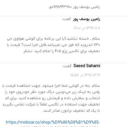
رامین یوسف پور ۰۹۱۹۸۲۴۳۹۸۰و،
رامین یوسف پور
گفت:
۱۳۹۷-۱۱-۱۱ در ۱۷:۰۱
سلام ، خسته نباشید.آیا این برنامه برای گوشی هواوی جی
۷۳۰ اندروید که فور جی نمیباشد،قابل اجرا است؟ قیمت با
تخفیف برای تاکسی پژو ۴۰۵ را اعلام کنید. تشکر
Saeed Sahami
گفت:
۱۳۹۷-۱۲-۲۱ در ۱۵:۵۷
سلام. بله در گوشی شما اجرا میشود. جهت مشاهده قیمت با
رفتن به لینک زیر می‌تونین دیاگ مورد نظر خودروی خود را
انتخاب و سفارش داده و قیمتش رو مشاهده کنید. برای کد
تخفیف جهت استفاده در تاکسی لطفآ با شرکت تماس بگیرید
تا یک کد تخفیف براتون صادر کنند.
https://mobicar.co/shop/%D9%86%D8%B1%D9%85-