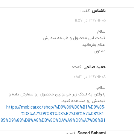
ناشناس
گفت:
۱۳۹۷-۱۱-۰۵ در ۱۱:۵۷
سلام
قیمت این محصول و طریقه سفارش
اعلام بفرمائید
ممنون
حمید صالحی
گفت:
۱۳۹۷-۱۱-۰۸ در ۰۸:۳۱
سلام.
با رفتن به لینک زیر می‌تونین محصول رو سفارش داده و
قیمتش رو مشاهده کنید.
https://mobicar.co/shop/%D9%86%D8%B1%D9%85-
%D8%A7%D9%81%D8%B2%D8%A7%D8%B1-
85%D9%88%D8%A8%DB%8C%DA%A9%D8%A7%D8%B1/
Saeed Sahami
گفت: