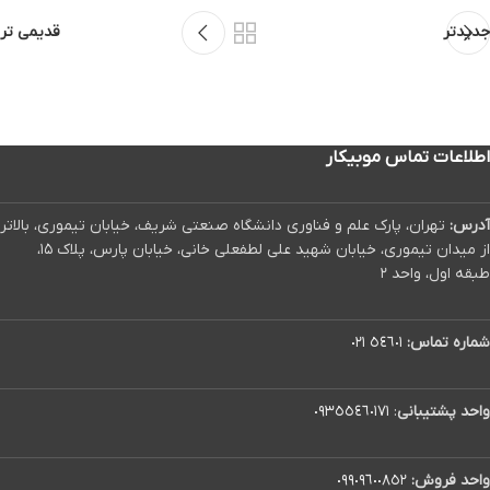
جدیدتر
قدیمی تر
اطلاعات تماس موبیکار
آدرس:
تهران، پارک علم و فناوری دانشگاه صنعتی شریف، خیابان تیموری، بالاتر
از میدان تیموری، خیابان شهید علی لطفعلی خانی، خیابان پارس، پلاک ۱۵،
طبقه اول، واحد ۲
شماره تماس:
٥٤٦٠١ ٠٢١
واحد پشتیبانی
:
٠٩٣٥٥٤٦٠١٧١
واحد فروش:
٠٩٩٠٩٦٠٠٨٥٢