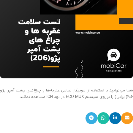
شما می‌توانید با استفاده از موبیکار تمامی عقربه‌ها و چراغ‌های پشت آمپر پژو
۲۰۶(ایرانی) را برروی سیستم ECO MUX در نود ICN مشاهده نمائید