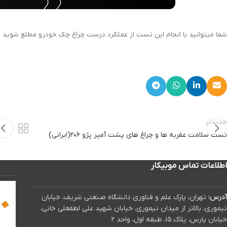
شما میتوانید با انجام این تست از عملکرد درست چراغ چک خودرو مطلع شوید
جدیدتر
تست سلامت عقربه ها و چراغ های پشت آمپر پژو ۲۰۶(ایرانی)
اطلاعات تماس موبیکار
آدرس:
تهران، پارک علم و فناوری دانشگاه صنعتی شریف، خیابان
تیموری، بالاتر از میدان تیموری، خیابان شهید علی لطفعلی خانی،
خیابان پارس، پلاک ۱۵، طبقه اول، واحد ۲