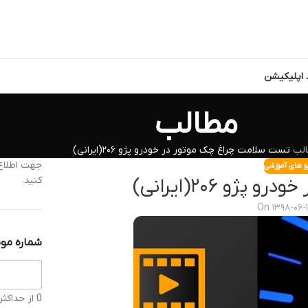
د اپلیکیشن
مطالب
لب
تست سلامت چراغ چک موتور در خودرو پژو ۲۰۶(ایرانی)
جهت اطلاع 
و های آموزشی
کنید.
و ۲۰۶(ایرانی)
On ۱۳۹۸-۰۶-
شماره موب
0 از حداکثر 11 کاراکتر.