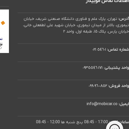
اطلاعات تماس موبیکار
آدرس:
تهران، پارک علم و فناوری دانشگاه صنعتی شریف، خیابان
تیموری، بالاتر از میدان تیموری، خیابان شهید علی لطفعلی خانی،
خیابان پارس، پلاک ۱۵، طبقه اول، واحد ۲
شماره تماس:
٥٤٦٠١ ٠٢١
واحد پشتیبانی
:
٠٩٣٥٥٤٦٠١٧١
واحد فروش:
٠٩٩٠٩٦٠٠٨٥٢
ایمیل:
info@mobicar.co
ساعات کاری:
17:00 - 08:45 پنج شنبه ها 12:00 - 08:45