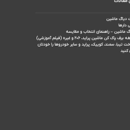
 مقالات
دیاگ ماشین
 دارها
گ ماشین – راهنمای انتخاب و مقایسه
اک کن ماشین پراید، ۲۰۶ و غیره (فیلم آموزشی)
تیبا، سمند، کوییک، پراید و سایر خودروها را خودتان
 کنید