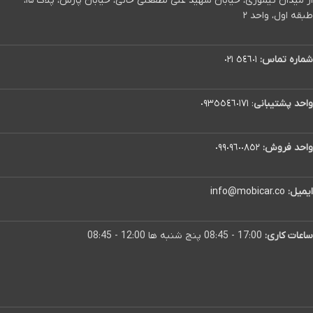
از میدان تیموری، خیابان شهید علی لطفعلی خانی، خیابان پارس، پلاک ۱۵،
طبقه اول، واحد ۲
شماره تماس:
٥٤٦٠١ ٠٢١
واحد پشتیبانی
:
٠٩٣٥٥٤٦٠١٧١
واحد فروش:
٠٩٩٠٩٦٠٠٨٥٢
ایمیل:
info@mobicar.co
ساعات کاری:
17:00 - 08:45 پنج شنبه ها 12:00 - 08:45