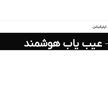
د اپلیکیشن
عیب یاب هوشمند