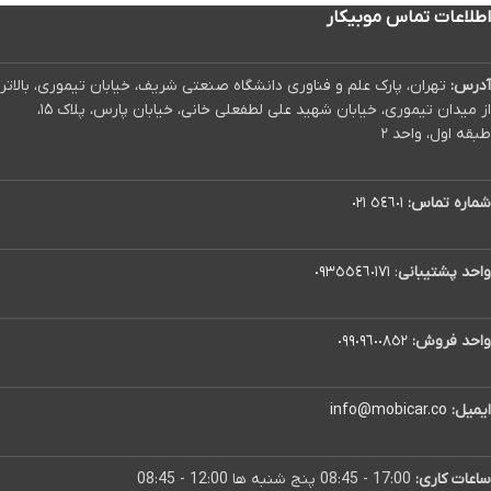
اطلاعات تماس موبیکار
آدرس:
تهران، پارک علم و فناوری دانشگاه صنعتی شریف، خیابان تیموری، بالاتر
از میدان تیموری، خیابان شهید علی لطفعلی خانی، خیابان پارس، پلاک ۱۵،
طبقه اول، واحد ۲
شماره تماس:
٥٤٦٠١ ٠٢١
واحد پشتیبانی
:
٠٩٣٥٥٤٦٠١٧١
واحد فروش:
٠٩٩٠٩٦٠٠٨٥٢
ایمیل:
info@mobicar.co
ساعات کاری:
17:00 - 08:45 پنج شنبه ها 12:00 - 08:45