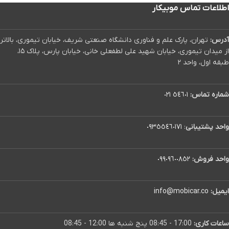
اطلاعات تماس موبیکار
آدرس:
تهران، پارک علم و فناوری دانشگاه صنعتی شریف، خیابان تیموری، بالاتر
از میدان تیموری، خیابان شهید علی لطفعلی خانی، خیابان پارس، پلاک ۱۵،
طبقه اول، واحد ۲
شماره تماس:
٥٤٦٠١ ٠٢١
واحد پشتیبانی
:
٠٩٣٥٥٤٦٠١٧١
واحد فروش:
٠٩٩٠٩٦٠٠٨٥٢
ایمیل:
info@mobicar.co
ساعات کاری:
17:00 - 08:45 پنج شنبه ها 12:00 - 08:45