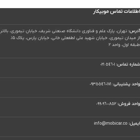
اطلاعات تماس موبیکار
آدرس:
تهران، پارک علم و فناوری دانشگاه صنعتی شریف، خیابان تیموری، بالاتر
از میدان تیموری، خیابان شهید علی لطفعلی خانی، خیابان پارس، پلاک ۱۵،
طبقه اول، واحد ۲
شماره تماس:
٥٤٦٠١ ٠٢١
واحد پشتیبانی
:
٠٩٣٥٥٤٦٠١٧١
واحد فروش:
٠٩٩٠٩٦٠٠٨٥٢
ایمیل:
info@mobicar.co