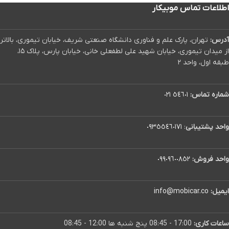
اطلاعات تماس موبیکار
آدرس:
تهران، پارک علم و فناوری دانشگاه صنعتی شریف، خیابان تیموری، بالاتر
از میدان تیموری، خیابان شهید علی لطفعلی خانی، خیابان پارس، پلاک ۱۵،
طبقه اول، واحد ۲
شماره تماس:
٥٤٦٠١ ٠٢١
واحد پشتیبانی
:
٠٩٣٥٥٤٦٠١٧١
واحد فروش:
٠٩٩٠٩٦٠٠٨٥٢
ایمیل:
info@mobicar.co
ساعات کاری:
17:00 - 08:45 پنج شنبه ها 12:00 - 08:45