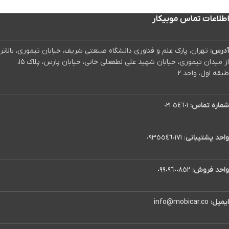
اطلاعات تماس موبیکار
آدرس:
تهران، پارک علم و فناوری دانشگاه صنعتی شریف، خیابان تیموری، بالاتر
از میدان تیموری، خیابان شهید علی لطفعلی خانی، خیابان پارس، پلاک ۱۵،
طبقه اول، واحد ۲
شماره تماس:
٥٤٦٠١ ٠٢١
واحد پشتیبانی
:
٠٩٣٥٥٤٦٠١٧١
واحد فروش:
٠٩٩٠٩٦٠٠٨٥٢
ایمیل:
info@mobicar.co