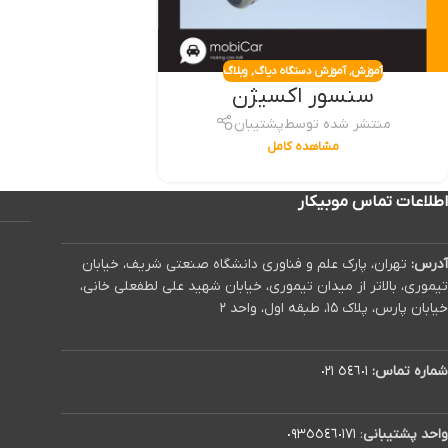
آموزش
,
آموزش دستگاه دیاگ
,
وبلاگ
سنسور اکسیژن
منتشر شده توسط
پشتیبان
مشاهده کامل
اطلاعات تماس موبیکار
آدرس:
تهران، پارک علم و فناوری دانشگاه صنعتی شریف، خیابان
تیموری، بالاتر از میدان تیموری، خیابان شهید علی لطفعلی خانی،
خیابان پارس، پلاک ۱۵، طبقه اول، واحد ۲
شماره تماس:
٥٤٦٠١ ٠٢١
واحد پشتیبانی
:
٠٩٣٥٥٤٦٠١٧١