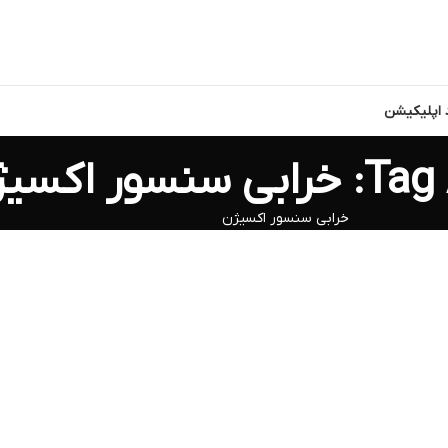
د اپلیکیشن
سور اکسیژن
خرابی سنسور اکسیژن