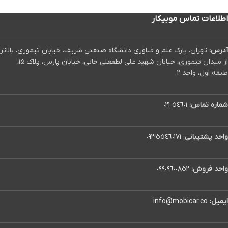
اطلاعات تماس موبیکار
آدرس:
تهران، پارک علم و فناوری دانشگاه صنعتی شریف، خیابان تیموری، بالاتر
از میدان تیموری، خیابان شهید علی لطفعلی خانی، خیابان پارس، پلاک ۱۵،
طبقه اول، واحد ۲
شماره تماس:
٥٤٦٠١ ٠٢١
واحد پشتیبانی
:
٠٩٣٥٥٤٦٠١٧١
واحد فروش:
٠٩٩٠٩٦٠٠٨٥٢
ایمیل:
info@mobicar.co