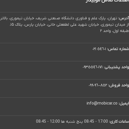
اطلاعات تماس موبیکار
آدرس:
تهران، پارک علم و فناوری دانشگاه صنعتی شریف، خیابان تیموری، بالاتر
از میدان تیموری، خیابان شهید علی لطفعلی خانی، خیابان پارس، پلاک ۱۵،
طبقه اول، واحد ۲
شماره تماس:
٥٤٦٠١ ٠٢١
واحد پشتیبانی
:
٠٩٣٥٥٤٦٠١٧١
واحد فروش:
٠٩٩٠٩٦٠٠٨٥٢
ایمیل:
info@mobicar.co
ساعات کاری:
17:00 - 08:45 پنج شنبه ها 12:00 - 08:45