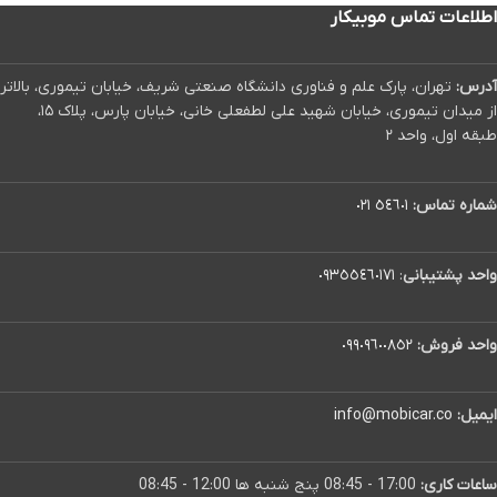
اطلاعات تماس موبیکار
آدرس:
تهران، پارک علم و فناوری دانشگاه صنعتی شریف، خیابان تیموری، بالاتر
از میدان تیموری، خیابان شهید علی لطفعلی خانی، خیابان پارس، پلاک ۱۵،
طبقه اول، واحد ۲
شماره تماس:
٥٤٦٠١ ٠٢١
واحد پشتیبانی
:
٠٩٣٥٥٤٦٠١٧١
واحد فروش:
٠٩٩٠٩٦٠٠٨٥٢
ایمیل:
info@mobicar.co
ساعات کاری:
17:00 - 08:45 پنج شنبه ها 12:00 - 08:45