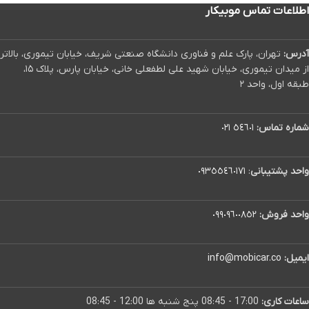
اطلاعات تماس موبیکار
آدرس:
تهران، پارک علم و فناوری دانشگاه صنعتی شریف، خیابان تیموری، بالاتر
از میدان تیموری، خیابان شهید علی لطفعلی خانی، خیابان پارس، پلاک ۱۵،
طبقه اول، واحد ۲
شماره تماس:
٥٤٦٠١ ٠٢١
واحد پشتیبانی
:
٠٩٣٥٥٤٦٠١٧١
واحد فروش:
٠٩٩٠٩٦٠٠٨٥٢
ایمیل:
info@mobicar.co
ساعات کاری:
17:00 - 08:45 پنج شنبه ها 12:00 - 08:45