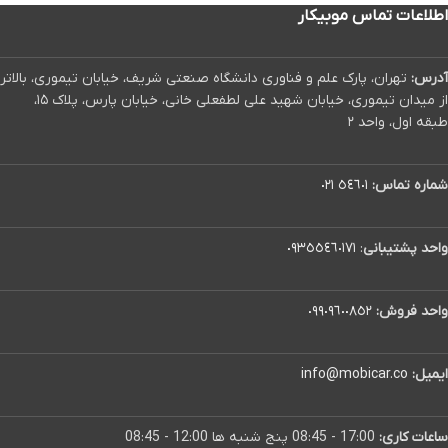
اطلاعات تماس موبیکار
آدرس:
تهران، پارک علم و فناوری دانشگاه صنعتی شریف، خیابان تیموری، بالاتر
از میدان تیموری، خیابان شهید علی لطفعلی خانی، خیابان پارس، پلاک ۱۵،
طبقه اول، واحد ۲
شماره تماس:
٥٤٦٠١ ٠٢١
واحد پشتیبانی
:
٠٩٣٥٥٤٦٠١٧١
واحد فروش:
٠٩٩٠٩٦٠٠٨٥٢
ایمیل:
info@mobicar.co
ساعات کاری:
17:00 - 08:45 پنج شنبه ها 12:00 - 08:45