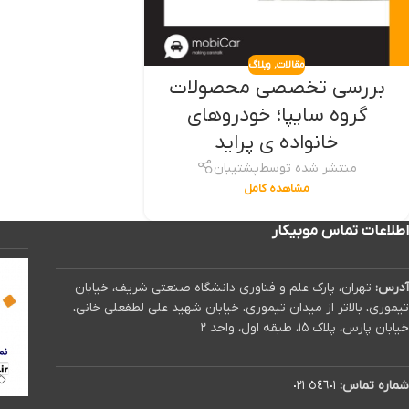
مقالات
,
وبلاگ
بررسی تخصصی محصولات
گروه سایپا؛‌ خودروهای
خانواده ی پراید
منتشر شده توسط
پشتیبان
مشاهده کامل
اطلاعات تماس موبیکار
آدرس:
تهران، پارک علم و فناوری دانشگاه صنعتی شریف، خیابان
تیموری، بالاتر از میدان تیموری، خیابان شهید علی لطفعلی خانی،
خیابان پارس، پلاک ۱۵، طبقه اول، واحد ۲
شماره تماس:
٥٤٦٠١ ٠٢١