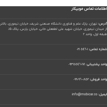
اطلاعات تماس موبیکار
آدرس:
تهران، پارک علم و فناوری دانشگاه صنعتی شریف، خیابان تیموری، بالاتر
از میدان تیموری، خیابان شهید علی لطفعلی خانی، خیابان پارس، پلاک ۱۵،
طبقه اول، واحد ۲
شماره تماس:
٥٤٦٠١ ٠٢١
واحد پشتیبانی
:
٠٩٣٥٥٤٦٠١٧١
واحد فروش:
٠٩٩٠٩٦٠٠٨٥٢
ایمیل:
info@mobicar.co