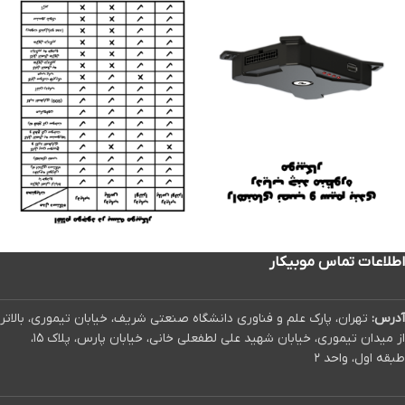
اطلاعات تماس موبیکار
آدرس:
تهران، پارک علم و فناوری دانشگاه صنعتی شریف، خیابان تیموری، بالاتر
از میدان تیموری، خیابان شهید علی لطفعلی خانی، خیابان پارس، پلاک ۱۵،
طبقه اول، واحد ۲