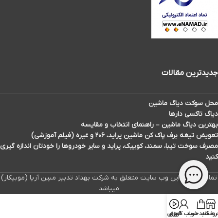
جدیدترین مقالات
محل سوکت دیاگ ماشین
دیاگ تاکسی دارها
بهترین دیاگ ماشین – راهنمای انتخاب و مقایسه
تعویض تیغه برف پاک کن ماشین پراید، ۲۰۶ و غیره (فیلم آموزشی)
مصرف سوخت تیبا، سمند، کوییک، پراید و سایر خودروها را خودتان اندازه گیری
کنید
تمامی حقوق این وب سایت متعلق به شرکت بهداد تدبیر مبین آریا (موبیکار)
میباشد
روشگاه
سبد خرید
حساب کاربری
آموزش