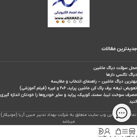
جدیدترین مقالات
محل سوکت دیاگ ماشین
دیاگ تاکسی دارها
بهترین دیاگ ماشین – راهنمای انتخاب و مقایسه
تعویض تیغه برف پاک کن ماشین پراید، ۲۰۶ و غیره (فیلم آموزشی)
مصرف سوخت تیبا، سمند، کوییک، پراید و سایر خودروها را خودتان اندازه گیری
کنید
تمامی حقوق این وب سایت متعلق به شرکت بهداد تدبیر مبین آریا (موبیکار)
میباشد