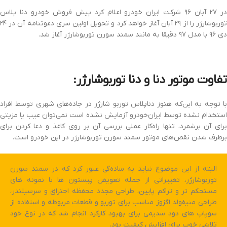
در ۲۷ آبان ۹۶ شرکت ایران خودرو اعلام کرد پیش فروش خودرو دنا پلاس
توربوشارژر را از ۲۹ آبان آغاز خواهد کرد و تحویل اولین سری دعوتنامه آن در ۲۴
دی ۹۶ با مدل ۹۷ دقیقا به مانند سمند سورن توربوشارژر آغاز شد.
تفاوت موتور دنا و دنا توربوشارژر:
با توجه به این‌که هنوز دناپلاس توربو شارژر در جاده‌های شهری توسط افراد
استخدام نشده توسط ایران‌خودرو آزمایش نشده است نمی‌توان عیب‌ یا مزیتی
برای آن برشمرد، تنها راه‌کار عملی بررسی آن بر روی کاغذ و دعا کردن برای
برطرف شدن نقص‌های موتور سمند سورن توربوشارژر در این خودرو است.
البته از این موضوع نباید به ساده‌گی عبور کرد که در سمند سورن
توربوشارژر، تغییراتی از جمله تعویض پیستون ها با نمونه های
مستحکم تر و تراکم پایین، طراحی مجدد محفظه احتراق و سرسیلندر،
طراحی منیفولد اگزوز مناسب برای توربو و قطعات مربوطه و استفاده از
سوپاپ های دود سدیمی برای بهبود کارکرد انجام شد که در نوع خود
تلاشی خوب برای افزایش کیفیت بود.