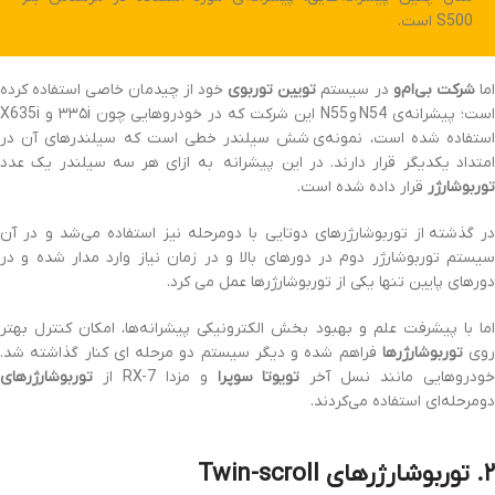
S500 است.
ما
شرکت بی‌ام‌و
در سیستم
تویین توربوی
خود از چیدمان خاصی استفاده کرده
است؛ پیشرانه‌ی N54 و N55 این شرکت که در خودروهایی چون ۳۳۵i و X635i
استفاده شده است، نمونه‌ی شش سیلندر خطی است که سیلندرهای آن در
امتداد یکدیگر قرار دارند. در این پیشرانه به ازای هر سه سیلندر یک عدد
توربوشارژر
قرار داده شده است.
در گذشته از توربوشارژرهای دوتایی با دومرحله نیز استفاده می‌شد و در آن
سیستم توربوشارژر دوم در دورهای بالا و در زمان نیاز وارد مدار شده و در
دورهای پایین تنها یکی از توربوشارژرها عمل می کرد.
اما با پیشرفت علم و بهبود بخش الکترونیکی پیشرانه‌ها، امکان کنترل بهتر
روی
توربوشارژرها
فراهم شده و دیگر سیستم دو مرحله ای کنار گذاشته شد.
ودروهایی مانند نسل آخر
تویوتا سوپرا
و مزدا RX-7 از
توربوشارژرهای
دومرحله‌ای استفاده می‌کردند.
۲. توربوشارژرهای Twin-scroll