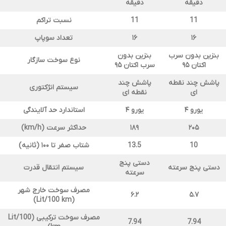
دقیقه
دقیقه
11
11
نسبت تراکم
۱۶
۱۶
تعداد سوپاپ
بنزین بدون سرب
بنزین بدون
نوع سوخت سازگار
اکتان ۹۵
سرب اکتان ۹۵
پاشش چند نقطه
پاشش چند
سیستم انژکتوری
ای
نقطه ای
یورو ۴
یورو ۴
استاندارد حد آلایندگی
۲۰۵
۱۸۹
حداکثر سرعت
(km/h)
10
13.5
شتاب صفر تا ۱۰۰ (ثانیه
)
دستی پنج
دستی پنج سرعته
سیستم انتقال قدرت
سرعته
مصرف سوخت خارج شهر
۶.۲
۵.۷
(Lit/100 km)
مصرف سوخت ترکیبی
(Lit/100
7.94
7.94