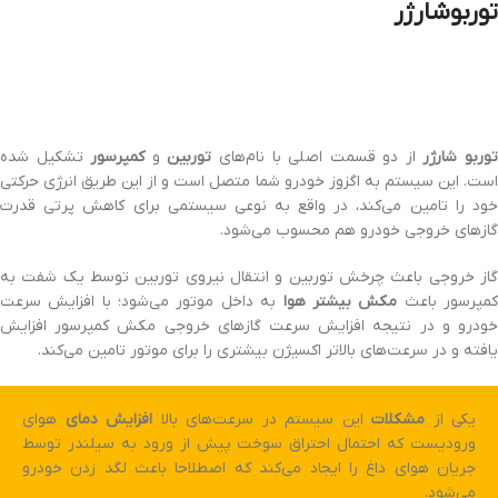
توربوشارژر
وربو شارژر
از دو قسمت اصلی با نام‌های
توربین
و
کمپرسور
تشکیل شده
است. این سیستم به اگزوز خودرو شما متصل است و از این طریق انرژی حرکتی
خود را تامین می‌کند، در واقع به نوعی سیستمی برای کاهش پرتی قدرت
گازهای خروجی خودرو هم محسوب می‌شود.
گاز خروجی باعث چرخش توربین و انتقال نیروی توربین توسط یک شفت به
مپرسور باعث
مکش بیشتر هوا
به داخل موتور می‌شود؛ با افزایش سرعت
خودرو و در نتیجه افزایش سرعت گازهای خروجی مکش کمپرسور افزایش
یافته و در سرعت‌های بالاتر اکسیژن بیشتری را برای موتور تامین می‌کند.
یکی از
مشکلات
این سیستم در سرعت‌های بالا
افزایش دمای
هوای
ورودیست که احتمال احتراق سوخت پیش از ورود به سیلندر توسط
جریان هوای داغ را ایجاد می‌کند که اصطلاحا باعث لگد زدن خودرو
می‌شود.