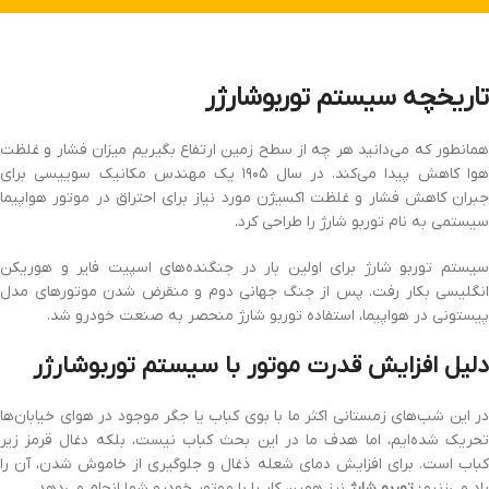
تاریخچه سیستم توربوشارژر
همانطور که می‌دانید هر چه از سطح زمین ارتفاع بگیریم میزان فشار و غلظت
هوا کاهش پیدا می‌کند. در سال ۱۹۰۵ یک مهندس مکانیک سوییسی برای
جبران کاهش فشار و غلظت اکسیژن مورد نیاز برای احتراق در موتور هواپیما
سیستمی به نام توربو شارژ را طراحی کرد.
سیستم توربو شارژ برای اولین بار در جنگنده‌های اسپیت فایر و هوریکن
انگلیسی بکار رفت. پس از جنگ جهانی دوم و منقرض شدن موتورهای مدل
پیستونی در هواپیما، استفاده توربو شارژ منحصر به صنعت خودرو شد.
دلیل افزایش قدرت موتور با سیستم توربوشارژر
در این شب‌های زمستانی اکثر ما با بوی کباب یا جگر موجود در هوای خیابان‌ها
تحریک شده‌ایم، اما هدف ما در این بحث کباب نیست، بلکه دغال قرمز زیر
کباب است. برای افزایش دمای شعله ذغال و جلوگیری از خاموش شدن، آن را
باد می‌زنیم؛
توربو شارژ
نیز همین کار را با موتور خودرو شما انجام می‌دهد.