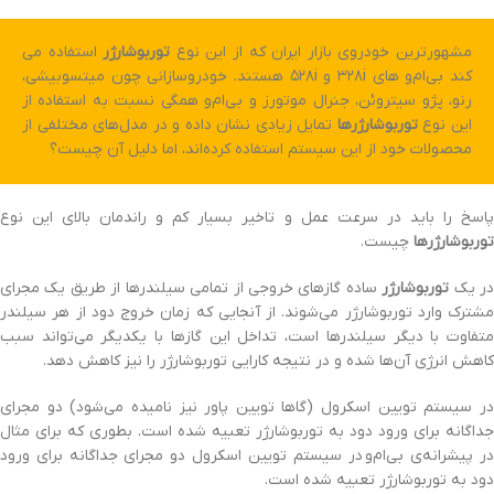
مشهورترین خودروی بازار ایران که از این نوع
توربوشارژر
استفاده می
کند بی‌ام‌و های ۳۲۸i و ۵۲۸i هستند. خودروسازانی چون میتسوبیشی،
رنو، پژو سیتروئن، جنرال موتورز و بی‌ام‌و همگی نسبت به استفاده از
این نوع
توربوشارژرها
تمایل زیادی نشان داده و در مدل‌های مختلفی از
محصولات خود از این سیستم استفاده کرده‌اند، اما دلیل آن چیست؟
پاسخ را باید در سرعت عمل و تاخیر بسیار کم و راندمان بالای این نوع
توربوشارژرها
چیست.
ر یک
توربوشارژر
ساده گازهای خروجی از تمامی سیلندرها از طریق یک مجرای
مشترک وارد توربوشارژر می‌شوند. از آنجایی که زمان خروج دود از هر سیلندر
متفاوت با دیگر سیلندرها است، تداخل این گازها با یکدیگر می‌تواند سبب
کاهش انرژی آن‌ها شده و در نتیجه کارایی توربوشارژر را نیز کاهش دهد.
در سیستم تویین اسکرول (گاها تویین پاور نیز نامیده می‌شود) دو مجرای
جداگانه برای ورود دود به توربوشارژر تعبیه شده است. بطوری که برای مثال
در پیشرانه‌ی بی‌ام‌و در سیستم تویین اسکرول دو مجرای جداگانه برای ورود
دود به توربوشارژر تعبیه شده است.