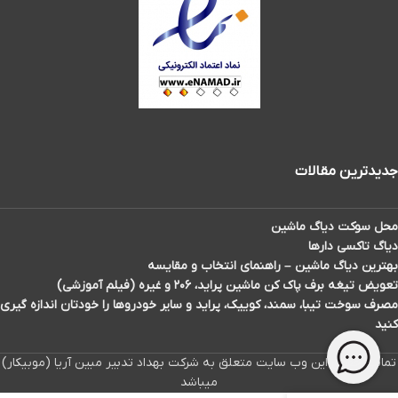
جدیدترین مقالات
محل سوکت دیاگ ماشین
دیاگ تاکسی دارها
بهترین دیاگ ماشین – راهنمای انتخاب و مقایسه
تعویض تیغه برف پاک کن ماشین پراید، ۲۰۶ و غیره (فیلم آموزشی)
مصرف سوخت تیبا، سمند، کوییک، پراید و سایر خودروها را خودتان اندازه گیری
کنید
تمامی حقوق این وب سایت متعلق به شرکت بهداد تدبیر مبین آریا (موبیکار)
میباشد