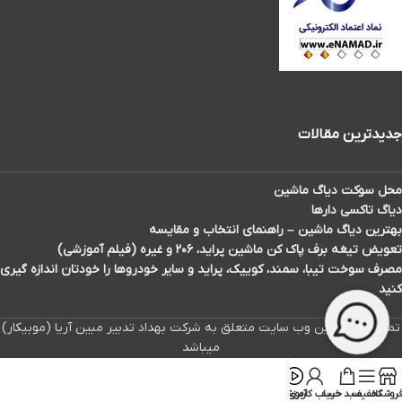
جدیدترین مقالات
محل سوکت دیاگ ماشین
دیاگ تاکسی دارها
بهترین دیاگ ماشین – راهنمای انتخاب و مقایسه
تعویض تیغه برف پاک کن ماشین پراید، ۲۰۶ و غیره (فیلم آموزشی)
مصرف سوخت تیبا، سمند، کوییک، پراید و سایر خودروها را خودتان اندازه گیری
کنید
تمامی حقوق این وب سایت متعلق به شرکت بهداد تدبیر مبین آریا (موبیکار)
میباشد
روشگاه
تخفیف
سبد خرید
حساب کاربری
آموزش