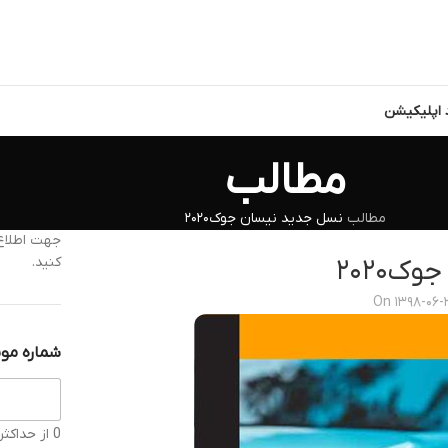
د اپلیکیشن
مطالب
مطالب
نسل جدید نیسان جوک۲۰۲۰
جهت اطلاع 
کنید.
ک۲۰۲۰
On ۱۳۹۸-۰۶-
شماره موب
0 از حداکثر 11 کاراکتر.