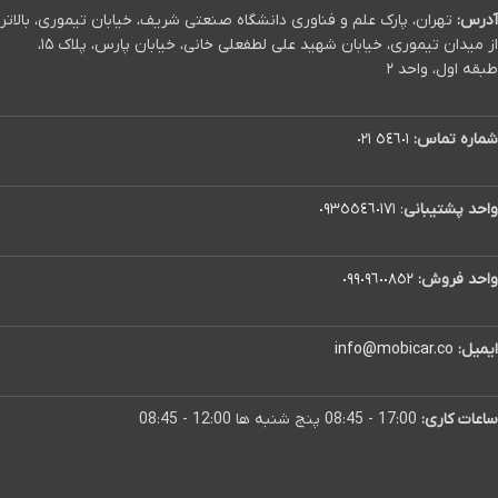
آدرس:
تهران، پارک علم و فناوری دانشگاه صنعتی شریف، خیابان تیموری، بالاتر
از میدان تیموری، خیابان شهید علی لطفعلی خانی، خیابان پارس، پلاک ۱۵،
طبقه اول، واحد ۲
شماره تماس:
٥٤٦٠١ ٠٢١
واحد پشتیبانی
:
٠٩٣٥٥٤٦٠١٧١
واحد فروش:
٠٩٩٠٩٦٠٠٨٥٢
ایمیل:
info@mobicar.co
ساعات کاری:
17:00 - 08:45 پنج شنبه ها 12:00 - 08:45