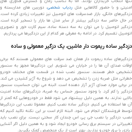
تنها انتخاب خریداران بودند. اما به تناسب زمان و گسترش فناوری های
منیتی و با حضور کالاهایی مثل
ردیاب شخصی
، دوربین های مداربسته و
دزدگیرهای خانگی، بازار ضدسرقت های اتومبیل نیز تغییرات زیادی کرده است.
در حال حاضر سه دزدگیر بیشتر از سایر مدل ها بازار را تسخیر کرده است.
دزدگیر اتومبیل را می توان به سه دسته ساده، سیم کارت خور و تصویری
اتومبیل تقسیم کرد. در ادامه به معرفی هر کدام از این دزدگیرها می پردازیم.
دزدگیر ساده ریموت دار ماشین، یک دزگیر معمولی و ساده
دزدگیرهای ساده ریموت دار همان ضد سرقت های معمولی هستند که برخی
اوقات صدای آن ها را در خیابان می شنویم. این دزدگیرها مجهز به سنسور
تشخیص خطر هستند. سنسور نصب شده در قسمت های مختلف خودرو
خطراتی مثل ضربه زدن را تشخیص می دهد و شروع به آژیر کشیدن می کند.
در برخی موارد صدای آژیر آزار دهنده است. البته می توان حساسیت سنسور
دزدگیر را کم کرد. با وجود سنسور حساس به ضربه، دزدگیرهای ساده امنیت
بالایی ندارند. به همین دلیل پیشنهاد می شود فقط در خودروهایی که کمتر از
آن ها استفاده می کنیم، دزدگیر ساده نصب کنیم. معمولا نصب این دزدگیرها
توسط فروشندگان انجام می شود. البته لازم است بر این نکته تاکید کنیم که
صب دزدگیر یا
نصب جی پی اس
چندان کار سختی نیست. برای نصب باید
تغییراتی در سیستم برق رسانی خودرو ایجاد شود و به همین دلیل اگر آشنایی
زیادی با برق خودرو ندارید، بهتر است از یک متخصص کمک بگیرید.