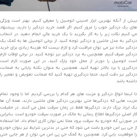
پیش از آنکه بهترین ابزار امنیتی اتومبیل را معرفی کنیم، بهتر است ویژگی
های یک دزدگیر خوب را مرور کنیم. اگر قصد خرید دزدگیر را دارید، پیشنهاد
می کنیم نکات زیر را به کار بگیرید تا یک خرید عالی انجام دهید. در انتخاب
دزدگیر به مدل ماشین و دزدگیر توجه کنید. از برخی اتومبیل ها به کمک یک
دزدگیر ساده نیز می توان مراقبت کرد و لازم نیست که هزینه زیادی برای خرید
دزدگیر صرف کنیم. همچنین به برد دزدگیر نیز توجه کنید. در برخی اوقات لازم
است اتومبیل را دورتر از محل خود پارک کنید، در این صورت لازم است
دزدگیری با برد بالاتر تهیه کنید. همچنین به عنوان نکته پایانی به ضمانت
دزدگیر نیز دقت کنید، حتما دزدگیری تهیه کنید که ضمانت تعویض و تعمیر را
داشته باشد.
تا اینجا انواع دزدگیر و مزیت های هر کدام را بررسی کردیم. اما با وجود تمام
مزیت هایی که دزدگیرها حتی بهترین دزدگیر های ماشین دارند، همه آن ها
یک ایراد بزرگ دارند. دزدگیرها فقط در زمان سرقت عمل می کنند. در حقیقت
کار اصلی دزدگیرها اطلاع رسانی به مالک در صورت سرقت خودرو است. بنابراین
در صورتی که خودرو به سرقت برود عملا نمی توان کاری انجام داد. اما استفاده
از جی پی اس خودرو باعث می شود که حتی در بدترین شرایط نیز بتوان خودرو
را موقعیت یابی کرد. همچنین به کمک جی پی اس می توان از هر جایی حتی