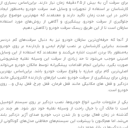
برای سرقت آن به بیش از
۲.۵
دقیقه زمان نیاز دارند. براین‌اساس بسیاری از
کارشناسان بر استفاده از تجهیزات و وسایل ضد سرقت خودرو به‌منظور ایجاد
تاخیر در این مدت زمان تاکید دارند و معتقدند که مهم‌ترین موضوع برای
جلوگیری از سرقت خودرو، پیشگیری و آگاهی از روش‌های مورد استفاده
سارقان است تا از این طریق ریسک سرقت خودرو را کاهش دهیم.
از آنجا که حرفه‌ای‌ترین سارقان خودرو نیز به دنبال سرقت‌های کم دردسر
هستند بنابراین کارشناسان بر نصب لوازم ایمنی و بازدارنده بر روی خودرو
به‌منظور بالا بردن امنیت اشاره می‌کنند و معتقدند که استفاده از این وسایل
امنیتی موجب می‌شود تا حد زیادی از سرقت این وسیله نقلیه چشم‌پوشی
صورت بگیرد. بنابراین انجام اقدامات پیشگیرانه توسط مالکان خودرو می‌تواند
اصلی‌ترین گام برای مبارزه با وقوع سرقت خودرو باشد. براین‌اساس بهترین
روش برای پیشگیری از سرقت خودرو نصب ابزارهای بازدارنده الکترونیکی مانند
دزدگیر و قفل های مکانیکی مانند قفل فرمان، قفل چرخ، قفل پدال و… روی
خودرو است.
یکی از ملزومات جانبی انواع خودروها، نصب دزدگیر بر روی سیستم اتومبیل
است تا مالک آن با خیال راحت از وسیله نقلیه خود دور شود. هر چند در
گذشته در زمان فعال بودن و باز شدن درب خودرو صدای آژیر دزدگیر بلند
می‌شد، اما هم‌اکنون با پیشرفت این سیستم‌های حفاظتی مدل‌های گوناگونی از
این دزدگیرها در بازار وجود دارد.