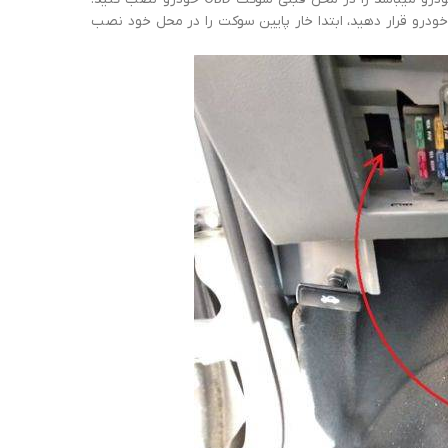
یست سوکت سبز رنگ را از پشت، در محل سوکت OBD فابریک خودرو قرار دهید، ابتدا خار پایین سوکت را در محل خود نصب