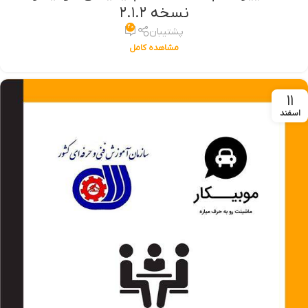
نسخه ۲.۱.۲
۲۰
پشتیبان
مشاهده کامل
۱۱
اسفند