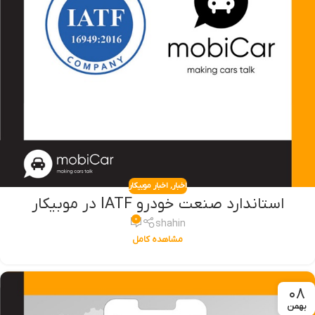
اخبار
,
اخبار موبیکار
استاندارد صنعت خودرو IATF در موبیکار
۰
shahin
مشاهده کامل
۰۸
بهمن