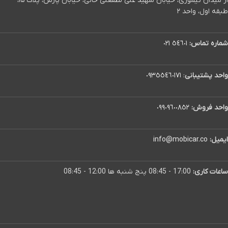
از میدان تیموری، خیابان شهید علی لطفعلی خانی، خیابان پارس، پلاک ۱۵،
طبقه اول، واحد ۲
شماره تماس:
٥٤٦٠١ ٠٢١
واحد پشتیبانی
:
٠٩٣٥٥٤٦٠١٧١
واحد فروش:
٠٩٩٠٩٦٠٠٨٥٢
ایمیل:
info@mobicar.co
ساعات کاری:
17:00 - 08:45 پنج شنبه ها 12:00 - 08:45