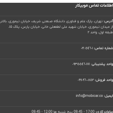
اطلاعات تماس موبیکار
آدرس:
تهران، پارک علم و فناوری دانشگاه صنعتی شریف، خیابان تیموری، بالاتر
از میدان تیموری، خیابان شهید علی لطفعلی خانی، خیابان پارس، پلاک ۱۵،
طبقه اول، واحد ۲
شماره تماس:
٥٤٦٠١ ٠٢١
واحد پشتیبانی
:
٠٩٣٥٥٤٦٠١٧١
واحد فروش:
٠٩٩٠٩٦٠٠٨٥٢
ایمیل:
info@mobicar.co
ساعات کاری:
17:00 - 08:45 پنج شنبه ها 12:00 - 08:45