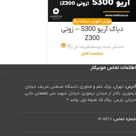
آموزش
,
آموزش دستگاه دیاگ
دیاگ آریو S300 – زوتی
Z300
۰
منتشر شده توسط
علیرضا ش.
مشاهده کامل
اطلاعات تماس موبیکار
آدرس:
تهران، پارک علم و فناوری دانشگاه صنعتی شریف، خیابان
تیموری، بالاتر از میدان تیموری، خیابان شهید علی لطفعلی خانی،
خیابان پارس، پلاک ۱۵، طبقه اول، واحد ۲
شماره تماس:
٥٤٦٠١ ٠٢١