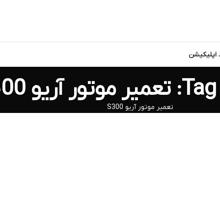
د اپلیکیشن
 آریو S300
تعمیر موتور آریو S300