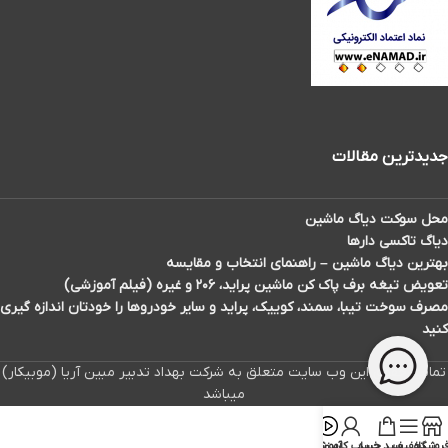
جدیدترین مقالات
محل سوکت دیاگ ماشین
دیاگ تاکسی دارها
بهترین دیاگ ماشین – راهنمای انتخاب و مقایسه
تعویض تیغه برف پاک کن ماشین پراید، ۲۰۶ و غیره (فیلم آموزشی)
مصرف سوخت تیبا، سمند، کوییک، پراید و سایر خودروها را خودتان اندازه گیری
کنید
تمامی حقوق این وب سایت متعلق به شرکت بهداد تدبیر مبین آریا (موبیکار)
میباشد
روشگاه
تخفیف
سبد خرید
حساب کاربری
آموزش