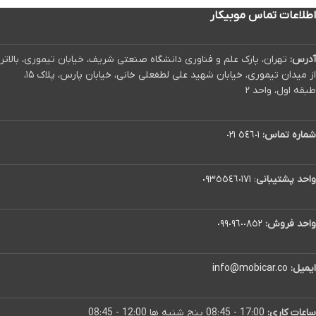
اطلاعات تماس موبیکار
آدرس:
تهران، پارک علم و فناوری دانشگاه صنعتی شریف، خیابان تیموری، بالاتر
از میدان تیموری، خیابان شهید علی لطفعلی خانی، خیابان پارس، پلاک ۱۵،
طبقه اول، واحد ۲
شماره تماس:
٥٤٦٠١ ٠٢١
واحد پشتیبانی
:
٠٩٣٥٥٤٦٠١٧١
واحد فروش:
٠٩٩٠٩٦٠٠٨٥٢
ایمیل:
info@mobicar.co
ساعات کاری:
17:00 - 08:45 پنج شنبه ها 12:00 - 08:45