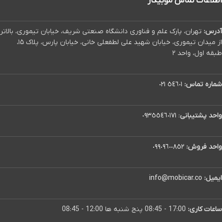
اطلاعات تماس موبیکار
آدرس:
تهران، پارک علم و فناوری دانشگاه صنعتی شریف، خیابان تیموری، بالاتر
از میدان تیموری، خیابان شهید علی لطفعلی خانی، خیابان پارس، پلاک ۱۵،
طبقه اول، واحد ۲
شماره تماس:
٥٤٦٠١ ٠٢١
واحد پشتیبانی
:
٠٩٣٥٥٤٦٠١٧١
واحد فروش:
٠٩٩٠٩٦٠٠٨٥٢
ایمیل:
info@mobicar.co
ساعات کاری:
17:00 - 08:45 پنج شنبه ها 12:00 - 08:45