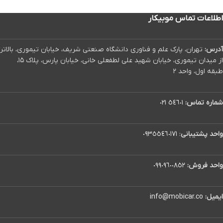
اطلاعات تماس موبیکار
آدرس:
تهران، پارک علم و فناوری دانشگاه صنعتی شریف، خیابان تیموری، بالاتر
از میدان تیموری، خیابان شهید علی لطفعلی خانی، خیابان پارس، پلاک ۱۵،
طبقه اول، واحد ۲
شماره تماس:
٥٤٦٠١ ٠٢١
واحد پشتیبانی
:
٠٩٣٥٥٤٦٠١٧١
واحد فروش:
٠٩٩٠٩٦٠٠٨٥٢
ایمیل:
info@mobicar.co