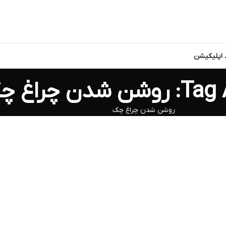
د اپلیکیشن
دن چراغ چک
روشن شدن چراغ چک