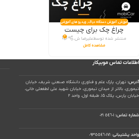
آموزش
,
آموزش دستگاه دیاگ
,
ویدیو های آموزشی
چراغ چک برای چیست
۴
منتشر شده توسط
علیرضا ش.
مشاهده کامل
اطلاعات تماس موبیکار
آدرس:
تهران، پارک علم و فناوری دانشگاه صنعتی شریف، خیابان
تیموری، بالاتر از میدان تیموری، خیابان شهید علی لطفعلی خانی،
خیابان پارس، پلاک ۱۵، طبقه اول، واحد ۲
شماره تماس:
٥٤٦٠١ ٠٢١
واحد پشتیبانی
:
٠٩٣٥٥٤٦٠١٧١