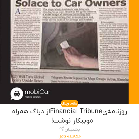
رسانه
,
وبلاگ
روزنامه‌یFinancial Tribuneاز دیاگ همراه
موبیکار نوشت!⠀
پشتیبان
مشاهده کامل