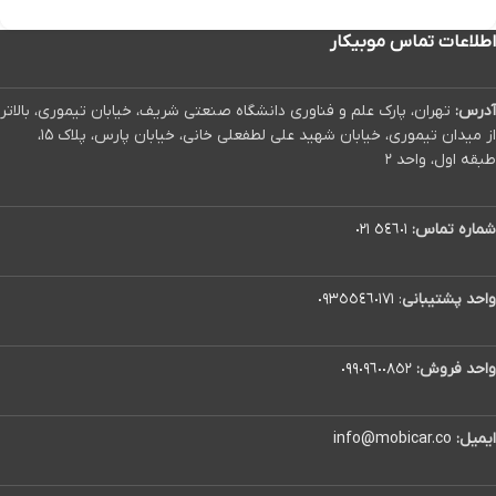
اطلاعات تماس موبیکار
آدرس:
تهران، پارک علم و فناوری دانشگاه صنعتی شریف، خیابان تیموری، بالاتر
از میدان تیموری، خیابان شهید علی لطفعلی خانی، خیابان پارس، پلاک ۱۵،
طبقه اول، واحد ۲
شماره تماس:
٥٤٦٠١ ٠٢١
واحد پشتیبانی
:
٠٩٣٥٥٤٦٠١٧١
واحد فروش:
٠٩٩٠٩٦٠٠٨٥٢
ایمیل:
info@mobicar.co