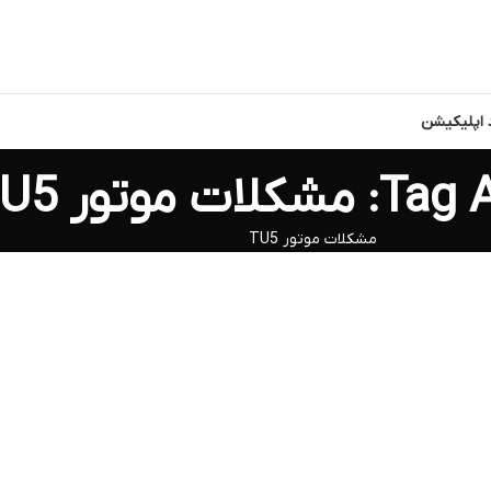
د اپلیکیشن
ات موتور TU5
مشکلات موتور TU5