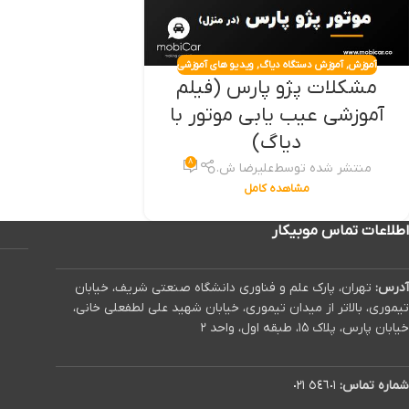
آموزش
,
آموزش دستگاه دیاگ
,
ویدیو های آموزشی
مشکلات پژو پارس (فیلم
آموزشی عیب یابی موتور با
دیاگ)
۸
منتشر شده توسط
علیرضا ش.
مشاهده کامل
اطلاعات تماس موبیکار
آدرس:
تهران، پارک علم و فناوری دانشگاه صنعتی شریف، خیابان
تیموری، بالاتر از میدان تیموری، خیابان شهید علی لطفعلی خانی،
خیابان پارس، پلاک ۱۵، طبقه اول، واحد ۲
شماره تماس:
٥٤٦٠١ ٠٢١