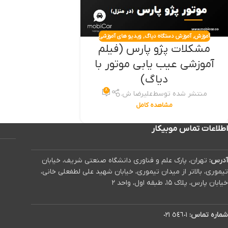
آموزش
,
آموزش دستگاه دیاگ
,
ویدیو های آموزشی
مشکلات پژو پارس (فیلم
آموزشی عیب یابی موتور با
دیاگ)
۸
منتشر شده توسط
علیرضا ش.
مشاهده کامل
اطلاعات تماس موبیکار
آدرس:
تهران، پارک علم و فناوری دانشگاه صنعتی شریف، خیابان
تیموری، بالاتر از میدان تیموری، خیابان شهید علی لطفعلی خانی،
خیابان پارس، پلاک ۱۵، طبقه اول، واحد ۲
شماره تماس:
٥٤٦٠١ ٠٢١