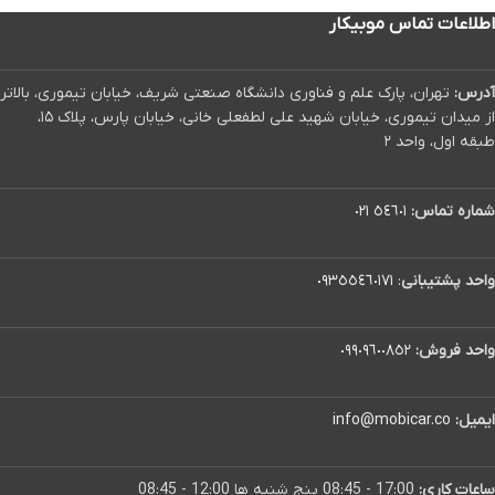
اطلاعات تماس موبیکار
آدرس:
تهران، پارک علم و فناوری دانشگاه صنعتی شریف، خیابان تیموری، بالاتر
از میدان تیموری، خیابان شهید علی لطفعلی خانی، خیابان پارس، پلاک ۱۵،
طبقه اول، واحد ۲
شماره تماس:
٥٤٦٠١ ٠٢١
واحد پشتیبانی
:
٠٩٣٥٥٤٦٠١٧١
واحد فروش:
٠٩٩٠٩٦٠٠٨٥٢
ایمیل:
info@mobicar.co
ساعات کاری:
17:00 - 08:45 پنج شنبه ها 12:00 - 08:45