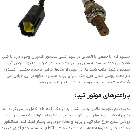
ببینید که ایا قطعی یا اتصالی در سیم کشی سنسور اکسیژن وجود دارد یا خیر.
همچنین خود سنسور اکسیژن را نیز چک کنید. در صورت معیوب بودن آنرا
تعویض کنید. دقت کنید که در خیلی از مدلها، خرابی گرمکن سنسور اکسیژن
نیز باعث روشن شدن چراغ چک تیبا یا پراید میشود. علاوه بر این خرابی این
قطعه میتواند مصرف سوخت خودرو را نیز افزایش دهد.
پارامترهای موتور تیبا:
نمیتوانیم بگوئیم دلایل روشن شدن چراغ چک را به طور کامل بررسی کرده ایم،
بدون اینکه پارامترها را مرور کرده باشیم. پارامترها میتواند به تشخیص علت
روشن شدن چراغ چک تیبا و پراید و همه خودروها بسیار کمک کند. همانطور
که گفتیم، پارامترها اطلاعاتی میباشند که هر ECU از سیستم جمع آوری میکند.