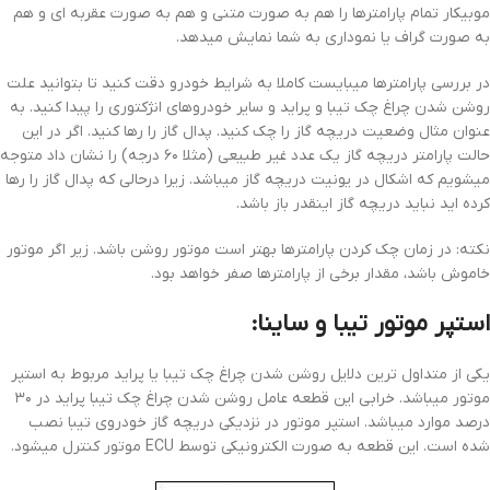
موبیکار تمام پارامترها را هم به صورت متنی و هم به صورت عقربه ای و هم
به صورت گراف یا نموداری به شما نمایش میدهد.
در بررسی پارامترها میبایست کاملا به شرایط خودرو دقت کنید تا بتوانید علت
روشن شدن چراغ چک تیبا و پراید و سایر خودروهای انژکتوری را پیدا کنید. به
عنوان مثال وضعیت دریچه گاز را چک کنید. پدال گاز را رها کنید. اگر در این
حالت پارامتر دریچه گاز یک عدد غیر طبیعی (مثلا ۶۰ درجه) را نشان داد متوجه
میشویم که اشکال در یونیت دریچه گاز میباشد. زیرا درحالی که پدال گاز را رها
کرده اید نباید دریچه گاز اینقدر باز باشد.
نکته: در زمان چک کردن پارامترها بهتر است موتور روشن باشد. زیر اگر موتور
خاموش باشد، مقدار برخی از پارامترها صفر خواهد بود.
استپر موتور تیبا و ساینا:
یکی از متداول ترین دلایل روشن شدن چراغ چک تیبا یا پراید مربوط به استپر
موتور میباشد. خرابی این قطعه عامل روشن شدن چراغ چک تیبا پراید در ۳۰
درصد موارد میباشد. استپر موتور در نزدیکی دریچه گاز خودروی تیبا نصب
شده است. این قطعه به صورت الکترونیکی توسط ECU موتور کنترل میشود.