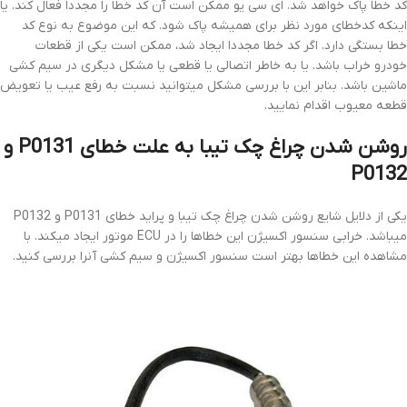
کد خطا پاک خواهد شد. ای سی یو ممکن است آن کد خطا را مجددا فعال کند. یا
اینکه کدخطای مورد نظر برای همیشه پاک شود. که این موضوع به نوع کد
خطا بستگی دارد. اگر کد خطا مجددا ایجاد شد، ممکن است یکی از قطعات
خودرو خراب باشد. یا به خاطر اتصالی یا قطعی یا مشکل دیگری در سیم کشی
ماشین باشد. بنابر این با بررسی مشکل میتوانید نسبت به رفع عیب یا تعویض
قطعه معیوب اقدام نمایید.
روشن شدن چراغ چک تیبا به علت خطای P0131 و
P0132
یکی از دلایل شایع روشن شدن چراغ چک تیبا و پراید خطای P0131 و P0132
میباشد. خرابی سنسور اکسیژن این خطاها را در ECU موتور ایجاد میکند. با
مشاهده این خطاها بهتر است سنسور اکسیژن و سیم کشی آنرا بررسی کنید.