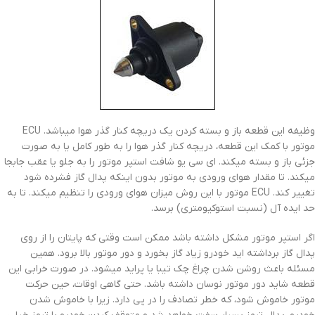
وظیفه این قطعه باز و بسته کردن یک دریچه کنار گذر هوا میباشد. ECU
موتور با کمک این قطعه، دریچه کنار گذر هوا را به طور کامل یا به صورت
جزئی باز و بسته میکند. ای سی یو شافت استپر موتور را به جلو یا عقب جابجا
میکند. تا مقدار هوای ورودی به موتور بدون اینکه پدال گاز فشرده شود
تغییر کند. ECU موتور با این روش میزان هوای ورودی را تنظیم میکند. تا به
حد ایده آل (نسبت استوکیومتری) برسد.
اگر استپر موتور مشکل داشته باشد ممکن است وقتی که پایتان را از روی
پدال گاز برداشته اید خودرو زیاد گاز بخورد و دور موتور بالا برود. همین
مسئله باعث روشن شدن چراغ چک تیبا یا پراید میشود. در صورت خرابی این
قطعه شاید دور موتور نوسان داشته باشد. حتی گاهی اوقات، حین حرکت
موتور خاموش شود، که خطر تصادف را در پی دارد. زیرا با خاموش شدن