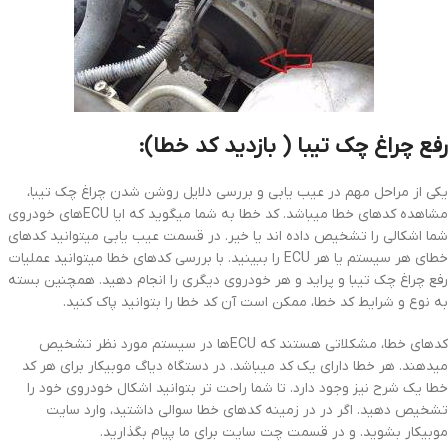
رفع چراغ چک تیبا ( بازدید کد خطا):
یکی از مراحل مهم در عیب یابی و بررسی دلایل روشن شدن چراغ چک تیبا،
مشاهده کدهای خطا میباشد. کد خطا به شما میگوید که ایا ECUهای خودروی
شما اشکالی را تشخیص داده اند یا خیر. در قسمت عیب یابی میتوانید کدهای
خطای هر سیستم یا هر ECU را ببینید. با بررسی کدهای خطا میتوانید عملیات
رفع چراغ چک تیبا و پراید و هر خودروی دیگری را انجام دهید. همچنین بسته
به نوع و شرایط کد خطا، ممکن است آن کد خطا را بتوانید پاک کنید.
کدهای خطا، مشکلاتی هستند که ECUها در سیستم مورد نظر تشخیص
میدهند. هر خطا دارای یک کد میباشد. در دستگاه دیاگ موبیکار برای هر کد
خطا یک شرح نیز وجود دارد. تا شما راحت تر بتوانید اشکال خودروی خود را
تشخیص دهید. اگر در در زمینه کدهای خطا سوالی داشتید، وارد سایت
موبیکار بشوید. و در قسمت چت سایت برای ما پیام بگذارید.