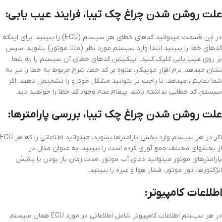
علت روشن شدن چراغ چک تیبا، فرایند عیب یابی:
در این قسمت میتوانید کدهای خطای هر سیستم (ECU) را ببینید. برای اینکه
کدهای خطا را ببینید ابتدا وارد سیستم مورد نظر (مثلا موتور) بشوید. سپس
بر روی عیب یابی کلیک کنید. اپیکیشن کدهای خطای آن سیستم را به شما
نشان میدهد. نرم افزار موبیکار، علاوه بر کد خطا، شرح مربوط به خطا را نیز به
شما نمایش میدهد. تا راحت تر بتوانید مشکل خودرو را تشخیص دهید. اگر
سیستم، کد خطایی نداشته باشد، پیغام عدم وجود کد خطا را خواهید دید.
علت روشن شدن چراغ چک تیبا، بررسی پارامترها:
اگر در هر سیستم وارد بخش پارامترها بشوید، میتوانید اطلاعاتی را که هر ECU
از بخشهای مختلف جمع آوری کرده است را ببینید. به عنوان مثال در
پارامترهای موتور میتوانید دمای آب موتور، مدت زمان باز بودن یا پاشش
انژکتورها، دور موتور، فشار هوا و غیره را ببینید.
اطلاعات کامپیوتر:
در هر سیستم اطلاعات کامپیوتر شامل اطلاعاتی در مورد ECU همان سیستم