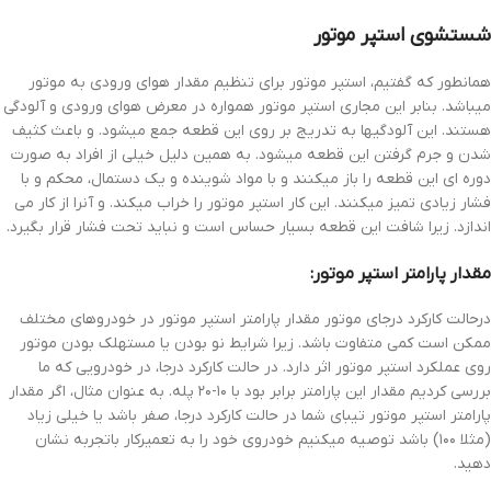
شستشوی استپر موتور
همانطور که گفتیم، استپر موتور برای تنظیم مقدار هوای ورودی به موتور
میباشد. بنابر این مجاری استپر موتور همواره در معرض هوای ورودی و آلودگی
هستند. این آلودگیها به تدریج بر روی این قطعه جمع میشود. و باعث کثیف
شدن و جرم گرفتن این قطعه میشود. به همین دلیل خیلی از افراد به صورت
دوره ای این قطعه را باز میکنند و با مواد شوینده و یک دستمال، محکم و با
فشار زیادی تمیز میکنند. این کار استپر موتور را خراب میکند. و آنرا از کار می
اندازد. زیرا شافت این قطعه بسیار حساس است و نباید تحت فشار قرار بگیرد.
مقدار پارامتر استپر موتور:
درحالت کارکرد درجای موتور مقدار پارامتر استپر موتور در خودروهای مختلف
ممکن است کمی متفاوت باشد. زیرا شرایط نو بودن یا مستهلک بودن موتور
روی عملکرد استپر موتور اثر دارد. در حالت کارکرد درجا، در خودرویی که ما
بررسی کردیم مقدار این پارامتر برابر بود با ۱۰-۲۰ پله. به عنوان مثال، اگر مقدار
پارامتر استپر موتور تیبای شما در حالت کارکرد درجا، صفر باشد یا خیلی زیاد
(مثلا ۱۰۰) باشد توصیه میکنیم خودروی خود را به تعمیرکار باتجربه نشان
دهید.