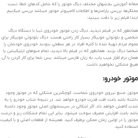
مقاله آموزشی بخشهای مختلف دیاگ موتور را که شامل کدهای خطا، تست
عملگرها، بررسی پارامترها و اطلاعات کامپیوتر موتور میباشد بررسی میکنیم.
ابتدا فیلم زیر با دقت ببینید:
همانطور که در فیلم دیدید، دیاگ زدن موتور خودروی تیبا با دستگاه دیاگ
شخصی و بلوتوثی موبیکار بسیار کار راحتی هست. دیاگ بلوتوثی موبیکار برای
عموم مردم تهیه شده تا کلیه افراد در هر سطحی بتونند خودروی خودشان را
شخصا دیاگ بزنند. همانطور که در فیلم بالا دیدید، تمام منوهای اپلیکیشن یا
همان نرم افزار عیب یاب، به زبان فارسی میباشد. پس شما برای کار کردن با آن
هیچ مشکلی نخواهید داشت.
موتور خودرو:
موتور، منبع نیروی خودروی شماست. کوچکترین مشکلی که در موتور وجود
داشته باشد باعث افت قدرت خودرو خواهد شد. در نتیجه شتاب خودرو را به
شدت کاهش خواهد داد. اگر اشکالی در سیستمهای اصلی موتور وجود داشته
باشد باعث افزایش مصرف سوخت میشود. بنابر این تمام مشکلات ریز و درشت
موتور را در اولین زمان ممکن برطرف کنید. همیشه از قطعات اصلی و با کیفیت
استفاده کنید.