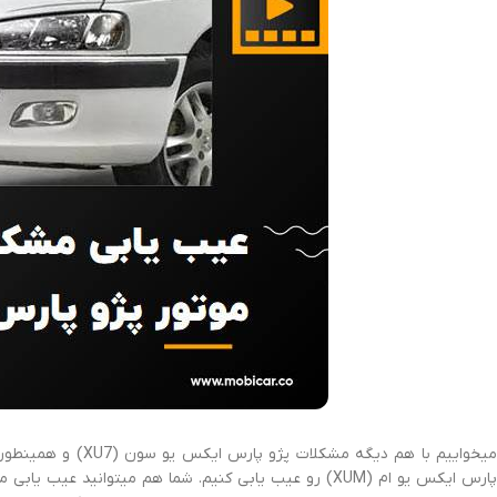
پارس ایکس یو ام (XUM) رو عیب یابی کنیم. شما هم میتوانید 