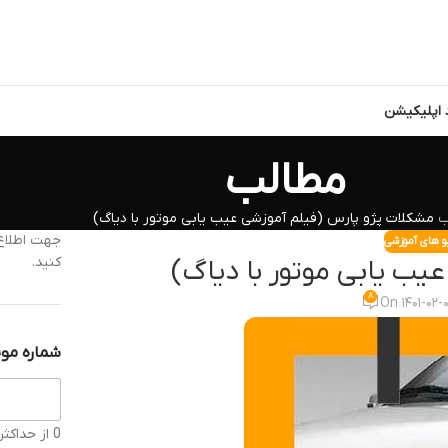
د اپلیکیشن
مطالب
ب
مشکلات پژو پارس (فیلم آموزشی عیب یابی موتور با دیاگ)
جهت اطلاع 
و های آموزشی
کنید.
یب یابی موتور با دیاگ)
۸
On ۱۴۰۱-۰۲-
شماره موب
0 از حداکثر 11 کاراکتر.