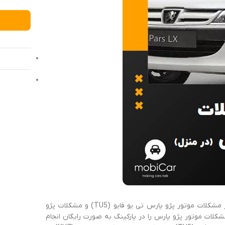
میخواییم با هم دیگه مشکلات پژو پارس ایکس یو سون (XU7) و همینطور مشکلات موتور پژو پارس تی یو فایو (TU5) و مشکلات پژو
عیب یابی مشکلات موتور پژو پارس را در پارکینگ به صورت رایگان انجام