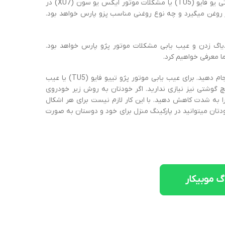
دهید. تا مجبور نباشید هزینه های زیادی رو بابت عیب یابی مشکلات موتور تی یو فایو (TU5) یا مشکلات موتور ایکس یو سون (XU7) در
 روغن میگیرد و چه نوع روغنی مناسب پزو پارس خواهد بود.
دیاگ زدن و عیب یابی مشکلات موتور پژو پارس خواهد بود.
ا معرفی خواهیم کرد.
شما هم میتوانید عیب یابی موتور پژو پارس را به آسانی در پارکینگ منزل انجام دهید. برای عیب یابی موتور پژو تییو فایو (TU5) یا عیب
تخصصی یا آچار و پیچ گوشتی نیز نیازی ندارید. اگر خودتان به روش زیر خودروی
ا به شدت کاهش دهید. با این کار لازم نیست برای هر اشکال
 خودتان میتوانید در پارکینگ منزل برای خود و دوستان به صورت
 موبیکار