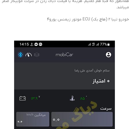
همانطور که قبلا هم گفتیم. هزینه یا قیمت دیاگ زدن در شرکت موبیکار صفر
میباشد.
خودرو تیبا ۲ (هاچ بک) ECU موتور زیمنس یورو۴