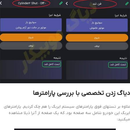
دیاگ زدن تخصصی با بررسی پارامترها
علاوه بر تستهای فوق پارامترهای سیستم ایربگ را هم چک کردیم. پارامترهای
ایربگ این خودرو شامل سه صفحه بود. که یک صفحه از آنرا ذیلا مشاهده
میکنید: