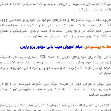
میباشد که مقادیر سنسورها را دریافت میکند و تصمیم میگیرد که کدام عملگر
را فعال یا غیر فعال کند.
امروزه تعداد زیاد سنسورها و عملگرهای موجود در خودرو و همچنین وجود
ECU های متعدد، باعث میشود که عیب یابی الکترونیکی خود با دستگاه دیاگ
بسیار مهم باشد. در واقع بدون استفاده از عیب یابهای الکترونیکی یا همان
دستگاه دیاگ، رفع بسیاری از مشکلات خودرو غیر ممکن است.
مقاله پیشنهادی:
فیلم آموزش عیب یابی موتور پژو پارس
گاهی اوقات برای خودروهای خارجی که تعداد ECU بیشتری دارند. هزینه دیاگ
زدن بیشتر از خودروهای ایرانی میباشد. این خودروها به دیاگ های تخصصی و
حرفه ای نیاز دارند. تا بتوان با تمام سیستمهای پیشرفته این خودروها ارتباط
برقرار کرد.
یکی دیگر از عوامل موثر در هزینه دیاگ زدن. شهرها میباشند. در واقع در
شهرهای بزرگ و پرجمعیت هزینه دیاگ زدن بیشتر از شهرهای کوچک و کم
جمعیت میباشد.
علاوه بر این گاهی اوقات تعمیرکارها در زمان دیاگ زدن عملیات کالیبراسیون هم
انجام میدهند. یا ممکن است در زمان دیاگ زدن تعریف سوئیچ انجام شود. این