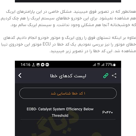
همانطور که در تصویر فوق میبینید. مشکل خاصی در این پارامترهای ایربگ
هم مشاهده نمیشود. برای این خودرو خطاهای سیستم ایربگ را هم چک کردیم.
که خوشبختانه آنجا هم مشکلی وجود نداشت. و سیستم ایربگ سالم بود.
علاوه بر اینکه تستهای فوق را روی ایربگ و موتور خودرو انجام دادیم. کدهای
خطای موتور را نیز بررسی نمودیم. یک کد خطا در ECU موتور این خودروی تیبا
مشاهده شد. این کد خطا را در تصویر زیر میبینید.