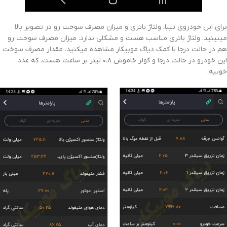
برای این خودروی تیبا، ولتاژ باتری و میزان مصرف سوخت رو در تصویر بالا
میبینید. ولتاژ باتری مناسب هست و مشکلی ندارد. میزان مصرف سوخت رو
هم در حالت درجا با کمک دیاگ موبیکار مشاهده میکنید. مقدار مصرف سوخت
این خودرو در حالت درجا و کولر خاموش ۰.۸ لیتر بر ساعت هست. که عدد
خوبیه.