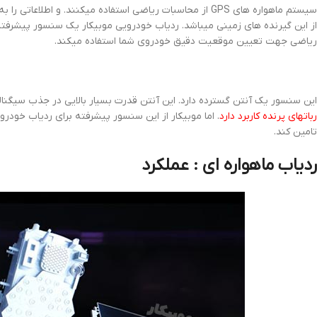
سیستم ماهواره های GPS از محاسبات ریاضی استفاده میکنند. و اط
ریاضی جهت تعیین موقعیت دقیق خودروی شما استفاده میکند.
این سنسور یک آنتن گسترده دارد. این آنتن قدرت بسیار بالایی در جذب سیگنال
رباتهای پرنده کاربرد دارد
. اما موبیکار از این سنسور پیشرفته برای ردیاب خودرو 
تامین کند.
ردیاب ماهواره ای : عملکرد