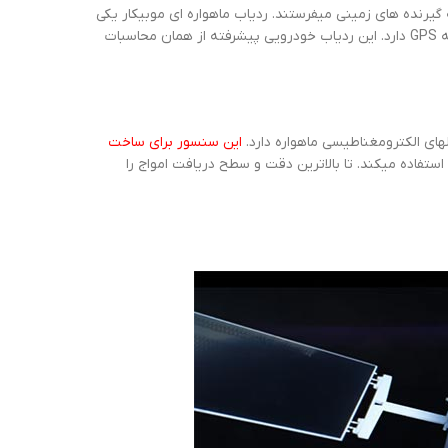
لاعاتی را به گیرنده های زمینی میفرستند. ردیاب ماهواره ای موبیکار یکی
از این گیرنده های زمینی میباشد. ردیاب خودرویی موبیکار یک سنسور پیشرفته GPS دارد. این ردیاب خودرویی پیشرفته از همان محاسبات
های الکترومغناطیسی ماهواره دارد.
این سنسور برای ساخت
استفاده میکند. تا بالاترین دقت و سطح دریافت امواج را