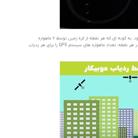
برای عملکرد بهتر ردیاب ماهواره ای، مدار ماهواره ها به طور دقیق تنظیم میشود. به گونه ای که هر نقطه از کره زمین توسط ۶ ماهواره
تحت پوشش قرار گیرد. البته دره ها، کوه ها، ساختمانها، و سایر عوارض موجود در هر نقطه، تعداد ماهواره های سیستم GPS را برای هر ردیاب