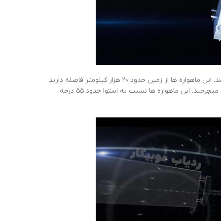
تا اینجا گفتیم که سیستم ردیاب ماهواره ای موبیکار از ۳۱ ماهواره استفاده میکند. این ماهواره ها از زمین حدود ۲۰ هزار کیلومتر فاصله دارند.
ماهواره های مورد نظر در هر شبانه روز در مدار خودشان ۲ بار به دور کره زمین میچرخند. این ماهواره ها نسبت به استوا حدود ۵۵ درجه