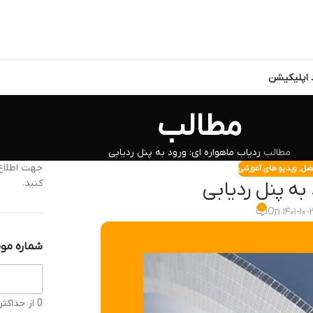
د اپلیکیشن
مطالب
مطالب
ردیاب ماهواره ای: ورود به پنل ردیابی
جهت اطلاع 
تصل
,
ویدیو های آموزشی
کنید.
به پنل ردیابی
۰
On ۱۴۰۱-۱۰-۲
شماره موب
0 از حداکثر 11 کاراکتر.