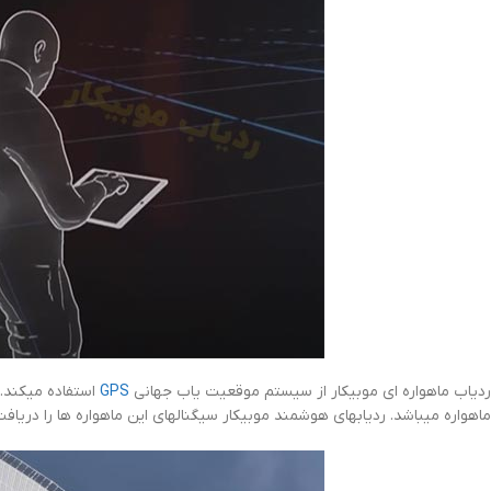
ردیاب ماهواره ای موبیکار از سیستم موقعیت یاب جهانی
GPS
ماهواره میباشد. ردیابهای هوشمند موبیکار سیگنالهای این ماهواره ها را دریاف