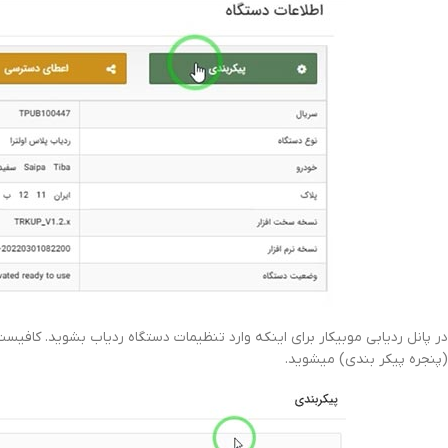
در پانل ردیابی موبیکار برای اینکه وارد تنظیمات دستگاه ردیاب بشوید. کافیست
(پنجره پیکر بندی) میشوید.