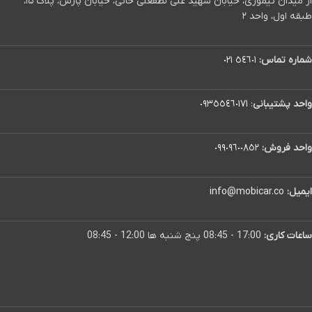
از میدان تیموری، خیابان شهید علی لطفعلی خانی، خیابان پارس، پلاک ۱۵،
طبقه اول، واحد ۲
شماره تماس:
٥٤٦٠١ ٠٢١
واحد پشتیبانی
:
٠٩٣٥٥٤٦٠١٧١
واحد فروش:
٠٩٩٠٩٦٠٠٨٥٢
ایمیل:
info@mobicar.co
ساعات کاری:
17:00 - 08:45 پنج شنبه ها 12:00 - 08:45