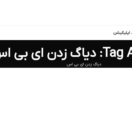
د اپلیکیشن
زدن ای بی اس
دیاگ زدن ای بی اس