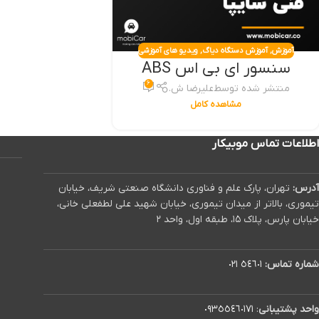
آموزش
,
آموزش دستگاه دیاگ
,
ویدیو های آموزشی
سنسور ای بی اس ABS
۶
منتشر شده توسط
علیرضا ش.
مشاهده کامل
اطلاعات تماس موبیکار
آدرس:
تهران، پارک علم و فناوری دانشگاه صنعتی شریف، خیابان
تیموری، بالاتر از میدان تیموری، خیابان شهید علی لطفعلی خانی،
خیابان پارس، پلاک ۱۵، طبقه اول، واحد ۲
شماره تماس:
٥٤٦٠١ ٠٢١
واحد پشتیبانی
:
٠٩٣٥٥٤٦٠١٧١